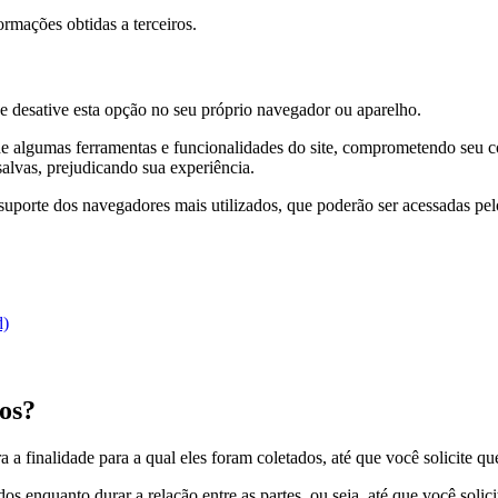
rmações obtidas a terceiros.
ue desative esta opção no seu próprio navegador ou aparelho.
 de algumas ferramentas e funcionalidades do site, comprometendo seu 
alvas, prejudicando sua experiência.
e suporte dos navegadores mais utilizados, que poderão ser acessadas pe
d)
os?
a finalidade para a qual eles foram coletados, até que você solicite qu
 enquanto durar a relação entre as partes, ou seja, até que você solici