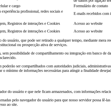
de dados por ligação tel
lular e cargo
Formulário de contato
experiência profissional, redes sociais e
E-mails recebidos com in
gem, Registros de interações e Cookies
Acesso ao website
gem, Registros de interações e Cookies
Acesso ao website
 do usuário, que pode ser retirado a qualquer tempo, mediante mera req
stitucional ou prospecção ativa de serviços.
im, sem possibilidade de compartilhamento ou integração em banco de da
sclarecido.
ém poderão ser compartilhados com autoridades judiciais, administrati
ar o mínimo de informações necessárias para atingir a finalidade deseja
ador do usuário e que nele ficam armazenados, com informações relaci
enadas pelo navegador do usuário para que nosso servidor possa lê-la
sso ao site.