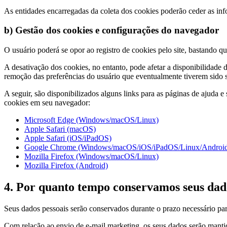
As entidades encarregadas da coleta dos cookies poderão ceder as info
b) Gestão dos cookies e configurações do navegador
O usuário poderá se opor ao registro de cookies pelo site, bastando q
A desativação dos cookies, no entanto, pode afetar a disponibilidade
remoção das preferências do usuário que eventualmente tiverem sido s
A seguir, são disponibilizados alguns links para as páginas de ajuda 
cookies em seu navegador:
Microsoft Edge (Windows/macOS/Linux)
Apple Safari (macOS)
Apple Safari (iOS/iPadOS)
Google Chrome (Windows/macOS/iOS/iPadOS/Linux/Androi
Mozilla Firefox (Windows/macOS/Linux)
Mozilla Firefox (Android)
4. Por quanto tempo conservamos seus dad
Seus dados pessoais serão conservados durante o prazo necessário para 
Com relação ao envio de e-mail marketing, os seus dados serão mantidos